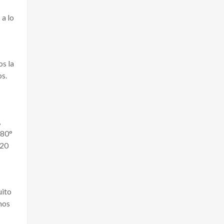
 a lo
os la
os.
,
180°
 20
uito
mos