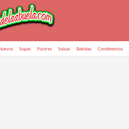
Huevos
Sopas
Postres
Salsas
Bebidas
Condimentos