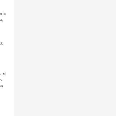
oria
a,
10
, el
 y
sa