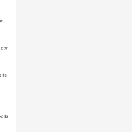
no,
y por
eite
bolla