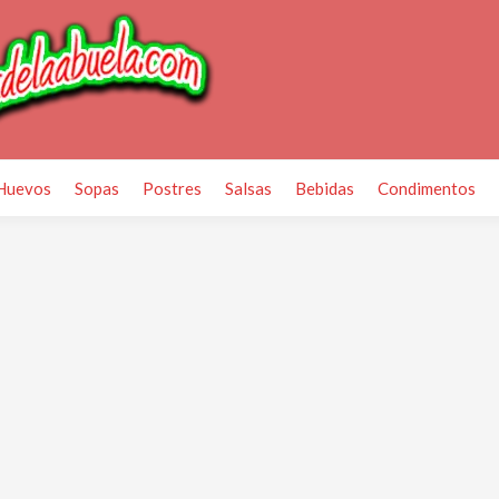
Huevos
Sopas
Postres
Salsas
Bebidas
Condimentos