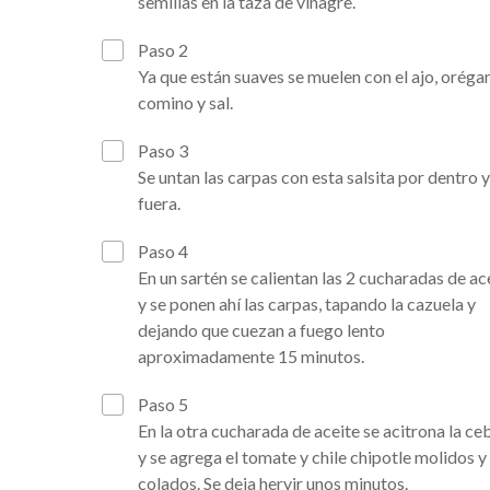
semillas en la taza de vinagre.
Paso 2
Ya que están suaves se muelen con el ajo, oréga
comino y sal.
Paso 3
Se untan las carpas con esta salsita por dentro 
fuera.
Paso 4
En un sartén se calientan las 2 cucharadas de ac
y se ponen ahí las carpas, tapando la cazuela y
dejando que cuezan a fuego lento
aproximadamente 15 minutos.
Paso 5
En la otra cucharada de aceite se acitrona la ce
y se agrega el tomate y chile chipotle molidos y
colados. Se deja hervir unos minutos.